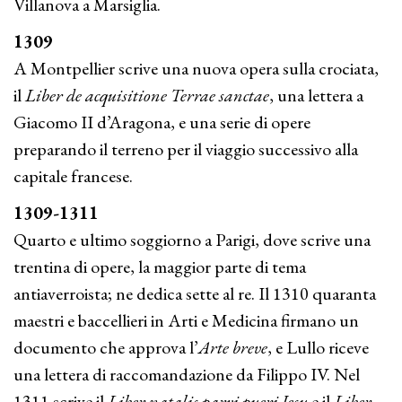
Villanova a Marsiglia.
1309
A Montpellier scrive una nuova opera sulla crociata,
il
Liber de acquisitione Terrae sanctae
, una lettera a
Giacomo II d’Aragona, e una serie di opere
preparando il terreno per il viaggio successivo alla
capitale francese.
1309-1311
Quarto e ultimo soggiorno a Parigi, dove scrive una
trentina di opere, la maggior parte di tema
antiaverroista; ne dedica sette al re. Il 1310 quaranta
maestri e baccellieri in Arti e Medicina firmano un
documento che approva l’
Arte breve
, e Lullo riceve
una lettera di raccomandazione da Filippo IV. Nel
1311 scrive il
Liber natalis parvi pueri Jesu
e il
Liber