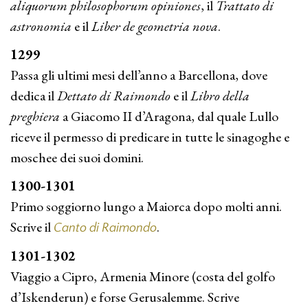
aliquorum philosophorum opiniones
, il
Trattato di
astronomia
e il
Liber de geometria nova
.
1299
Passa gli ultimi mesi dell’anno a Barcellona, dove
dedica il
Dettato di Raimondo
e il
Libro della
preghiera
a Giacomo II d’Aragona, dal quale Lullo
riceve il permesso di predicare in tutte le sinagoghe e
moschee dei suoi domini.
1300-1301
Primo soggiorno lungo a Maiorca dopo molti anni.
Scrive il
.
Canto di Raimondo
1301-1302
Viaggio a Cipro, Armenia Minore (costa del golfo
d’Isken­derun) e forse Gerusalemme. Scrive