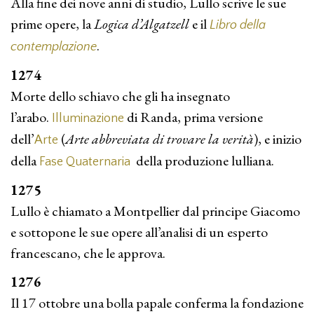
Alla fine dei nove anni di studio, Lullo scrive le sue
prime opere, la
Logica
d’Algatzell
e il
Libro della
.
contempla­zione
1274
Morte dello schiavo che gli ha insegnato
l’arabo.
di Randa, prima versione
Illumina­zione
dell’
(
Arte abbreviata di trovare la verità
), e inizio
Arte
della
della produzione lulliana.
Fase Quaterna­ria
1275
Lullo è chiamato a Montpellier dal principe Giacomo
e sottopone le sue opere all’analisi di un esperto
francescano, che le approva.
1276
Il 17 ottobre una bolla papale conferma la fondazione