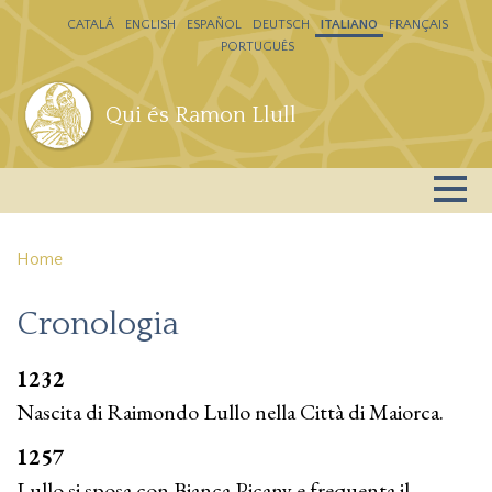
Salta al contenuto principale
CATALÁ
ENGLISH
ESPAÑOL
DEUTSCH
ITALIANO
FRANÇAIS
PORTUGUÊS
Qui és Ramon Llull
Home
Cronologia
1232
Nascita di Raimondo Lullo nella Città di Maiorca.
1257
Lullo si sposa con Bianca Picany e frequenta il