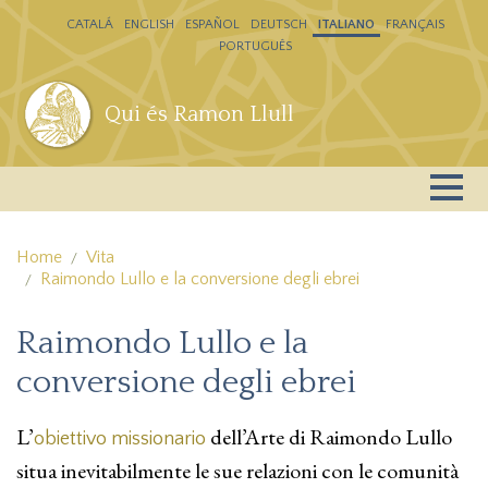
Salta al contenuto principale
CATALÁ
ENGLISH
ESPAÑOL
DEUTSCH
ITALIANO
FRANÇAIS
PORTUGUÊS
Qui és Ramon Llull
Home
Vita
Raimondo Lullo e la conversione degli ebrei
Raimondo Lullo e la
conversione degli ebrei
L’
dell’Arte di Raimondo Lullo
obiettivo missionario
situa inevitabilmente le sue relazioni con le comunità