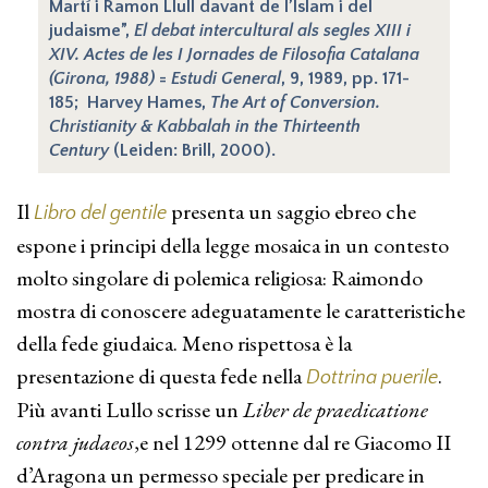
Martí i Ramon Llull davant de l’Islam i del
judaisme”,
El debat intercultural als segles XIII i
XIV. Actes de les I Jornades de Filosofia Catalana
(Girona, 1988)
=
Estudi General
, 9, 1989, pp. 171-
185; Harvey Hames,
The Art of Conversion.
Christianity & Kabbalah in the Thirteenth
Century
(Leiden: Brill, 2000).
Il
presenta un saggio ebreo che
Libro del gentile
espone i principi della legge mosaica in un contesto
molto singolare di polemica religiosa: Raimondo
mostra di conoscere adeguatamente le caratteristiche
della fede giudaica. Meno rispettosa è la
presentazione di questa fede nella
.
Dottrina puerile
Più avanti Lullo scrisse un
Liber de praedicatione
contra judaeos
,e nel 1299 ottenne dal re Giacomo II
d’Aragona un permesso speciale per predicare in