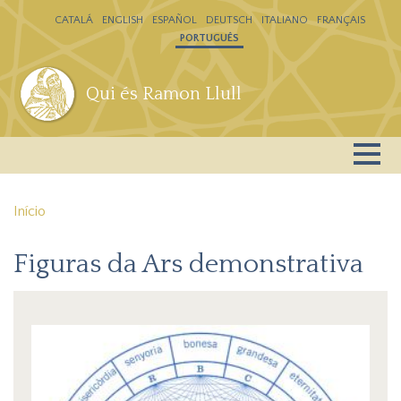
Passar para o conteúdo principal
CATALÁ
ENGLISH
ESPAÑOL
DEUTSCH
ITALIANO
FRANÇAIS
PORTUGUÊS
Qui és Ramon Llull
Início
Figuras da Ars demonstrativa