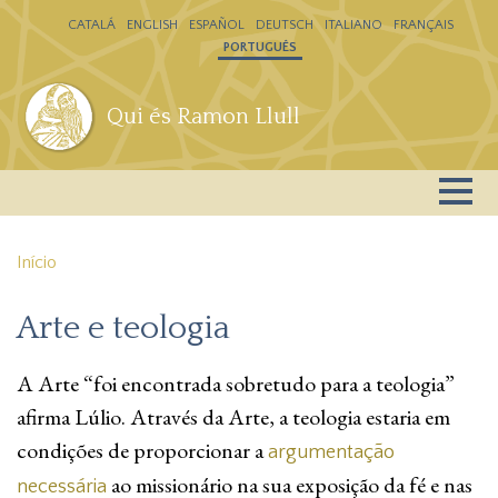
Passar para o conteúdo principal
CATALÁ
ENGLISH
ESPAÑOL
DEUTSCH
ITALIANO
FRANÇAIS
PORTUGUÊS
Qui és Ramon Llull
Início
Arte e teologia
A Arte “foi encontrada sobretudo para a teologia”
afirma Lúlio. Através da Arte, a teologia estaria em
condições de proporcionar a
argumentação
ao missionário na sua exposição da fé e nas
necessária