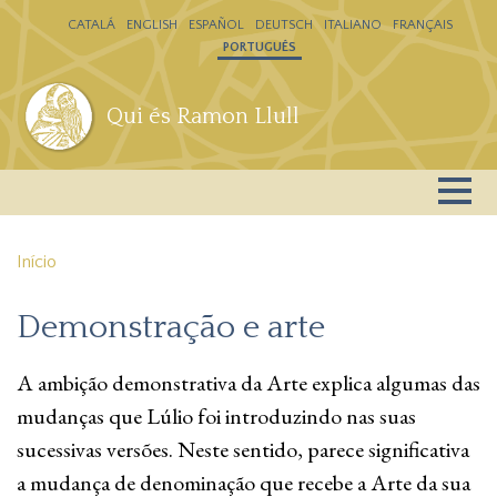
Passar para o conteúdo principal
CATALÁ
ENGLISH
ESPAÑOL
DEUTSCH
ITALIANO
FRANÇAIS
PORTUGUÊS
Qui és Ramon Llull
Início
Demonstração e arte
A ambição demonstrativa da Arte explica algumas das
mudanças que Lúlio foi introduzindo nas suas
sucessivas versões. Neste sentido, parece significativa
a mudança de denominação que recebe a Arte da sua