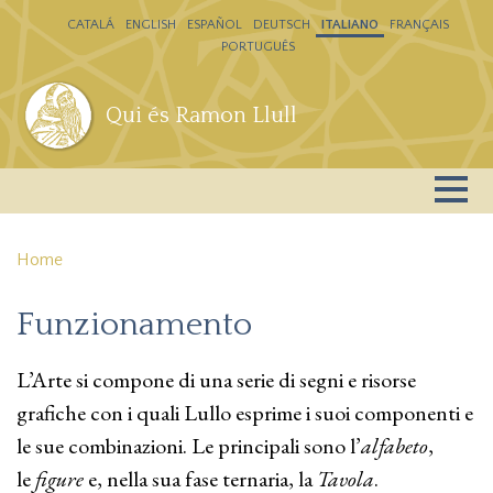
Salta al contenuto principale
CATALÁ
ENGLISH
ESPAÑOL
DEUTSCH
ITALIANO
FRANÇAIS
PORTUGUÊS
Qui és Ramon Llull
Home
Funzionamento
L’Arte si compone di una serie di segni e risorse
grafiche con i quali Lullo esprime i suoi componenti e
le sue combinazioni. Le principali sono l’
alfabeto
,
le
figure
e, nella sua fase ternaria, la
Tavola
.