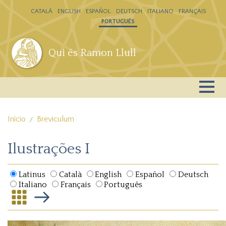
Passar para o conteúdo principal
CATALÁ
ENGLISH
ESPAÑOL
DEUTSCH
ITALIANO
FRANÇAIS
PORTUGUÊS
Qui és Ramon Llull
Início
Breviculum
Ilustrações I
Latinus
Català
English
Español
Deutsch
Italiano
Français
Português