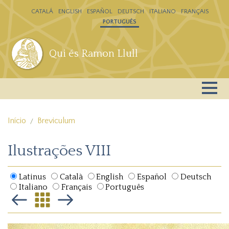
Passar para o conteúdo principal
CATALÁ
ENGLISH
ESPAÑOL
DEUTSCH
ITALIANO
FRANÇAIS
PORTUGUÊS
Qui és Ramon Llull
Início
Breviculum
Ilustrações VIII
Latinus
Català
English
Español
Deutsch
Italiano
Français
Português