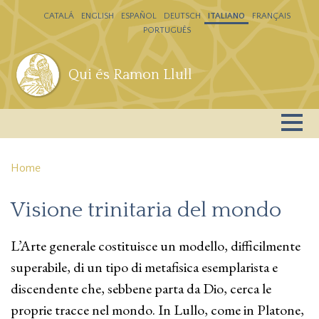
Salta al contenuto principale
CATALÁ
ENGLISH
ESPAÑOL
DEUTSCH
ITALIANO
FRANÇAIS
PORTUGUÊS
Qui és Ramon Llull
Home
Visione trinitaria del mondo
L’Arte generale costituisce un modello, difficilmente
superabile, di un tipo di metafisica esemplarista e
discendente che, sebbene parta da Dio, cerca le
proprie tracce nel mondo. In Lullo, come in Platone,