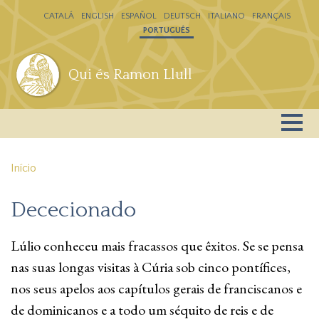
Passar para o conteúdo principal
CATALÁ
ENGLISH
ESPAÑOL
DEUTSCH
ITALIANO
FRANÇAIS
PORTUGUÊS
Qui és Ramon Llull
Início
Dececionado
Lúlio conheceu mais fracassos que êxitos. Se se pensa
nas suas longas visitas à Cúria sob cinco pontífices,
nos seus apelos aos capítulos gerais de franciscanos e
de dominicanos e a todo um séquito de reis e de