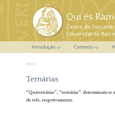
Passar para o conteúdo principal
Qui és Ramo
Centre de Document
Universitat de Barc
Introdução
Contexto
V
Início
Ternárias
“Quaternárias”, “ternárias”: denominam-se 
de três, respetivamente.