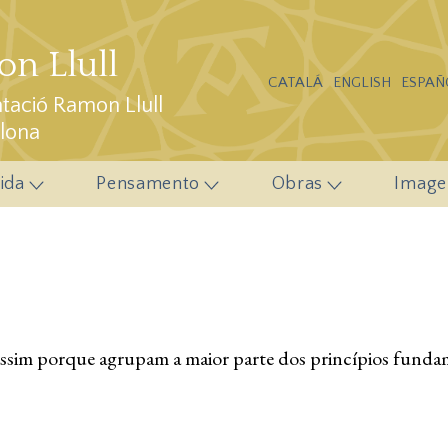
n Llull
CATALÁ
ENGLISH
ESPAÑ
ació Ramon Llull
elona
ida
Pensamento
Obras
Image
assim porque agrupam a maior parte dos princípios funda