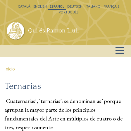
Pasar al contenido principal
CATALÁ
ENGLISH
ESPAÑOL
DEUTSCH
ITALIANO
FRANÇAIS
PORTUGUÊS
Qui és Ramon Llull
Inicio
Ternarias
‘Cuaternarias’, ‘ternarias’: se denominan así porque
agrupan la mayor parte de los principios
fundamentales del Arte en múltiplos de cuatro o de
tres, respectivamente.