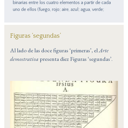
binarias entre los cuatro elementos a partir de cada
uno de ellos (fuego, rojo; aire, azul; agua, verde;
tierra, negro). Para utilizar esta figura conviene tener
presente la estructura de círculos concéntricos
cosmos aristotélico simplificado
del
, con
Figuras ‘segundas’
esferas elementales
cuadrado de los
las
, y el
elementos
, con la correspondiente circularidad y
Al lado de las doce figuras ‘primeras’, el
Arte
las relaciones de concordancia y contrariedad.
demostrativa
presenta diez Figuras ‘segundas’.