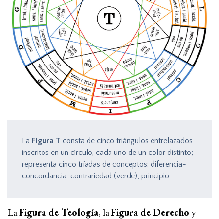
La
Figura T
consta de cinco triángulos entrelazados
inscritos en un círculo, cada uno de un color distinto;
representa cinco tríadas de conceptos: diferencia-
concordancia-contrariedad (verde); principio-
medio-fin (rojo); mayoridad-igualdad-minoridad
(amarillo); afirmación-duda-negación (negro); Dios-
La
Figura de Teología
, la
Figura de Derecho
y
criatura-operación (azul).