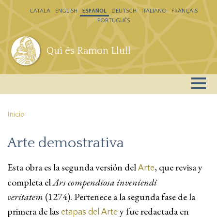
Pasar al contenido principal
CATALÁ
ENGLISH
ESPAÑOL
DEUTSCH
ITALIANO
FRANÇAIS
PORTUGUÊS
Qui és Ramon Llull
Inicio
Arte demostrativa
Esta obra es la segunda versión del
, que revisa y
Arte
completa el
Ars compendiosa inveniendi
veritatem
(1274). Pertenece a la segunda fase de la
primera de las
y fue redactada en
etapas del Arte