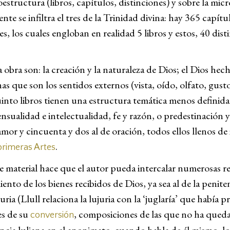
tructura (libros, capítulos, distinciones) y sobre la micr
ente se infiltra el tres de la Trinidad divina: hay 365 capít
los cuales engloban en realidad 5 libros y estos, 40 dist
a obra son: la creación y la naturaleza de Dios; el Dios he
anas que son los sentidos externos (vista, oído, olfato, gus
 quinto libros tienen una estructura temática menos definida
nsualidad e intelectualidad, fe y razón, o predestinación y 
amor y cincuenta y dos al de oración, todos ellos llenos de 
.
primeras Artes
e material hace que el autor pueda intercalar numerosas r
iento de los bienes recibidos de Dios, ya sea al de la peni
ria (Llull relaciona la lujuria con la ‘juglaría’ que había 
es de su
, composiciones de las que no ha queda
conversión