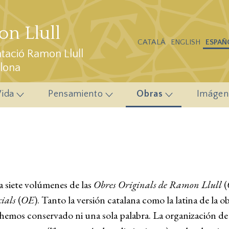
n Llull
CATALÁ
ENGLISH
ESPAÑ
ació Ramon Llull
elona
Vida
Pensamiento
Obras
Imágen
 siete volúmenes de las
Obres Originals de Ramon Llull
(
ials
(
OE
). Tanto la versión catalana como la latina de la 
 hemos conservado ni una sola palabra. La organización de