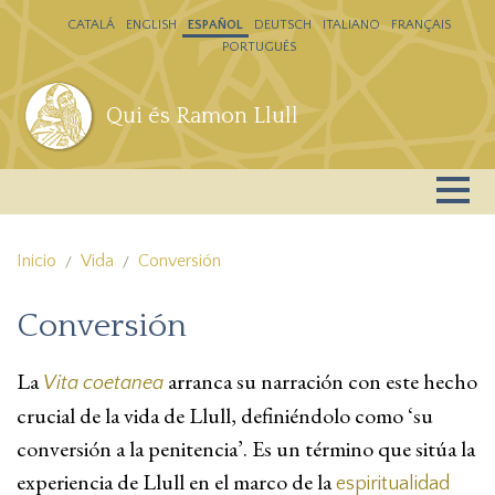
Pasar al contenido principal
CATALÁ
ENGLISH
ESPAÑOL
DEUTSCH
ITALIANO
FRANÇAIS
PORTUGUÊS
Qui és Ramon Llull
Inicio
Vida
Conversión
Conversión
La
arranca su narración con este hecho
Vita coetanea
crucial de la vida de Llull, definiéndolo como ‘su
conversión a la penitencia’. Es un término que sitúa la
experiencia de Llull en el marco de la
espiritualidad