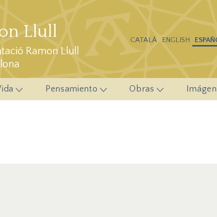
n Llull
CATALÁ
ENGLISH
ESPAÑ
ació Ramon Llull
elona
Vida
Pensamiento
Obras
Imágen