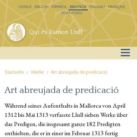
Direkt zum Inhalt
CATALÁ
ENGLISH
ESPAÑOL
DEUTSCH
ITALIANO
FRANÇAIS
PORTUGUÊS
Qui és Ramon Llull
Startseite
Werke
Art abreujada de predicació
Art abreujada de predicació
Während seines Aufenthalts in Mallorca von April
1312 bis Mai 1313 verfasste Llull sieben Werke über
das Predigen, die insgesamt ganze 182 Predigten
enthielten, die er in einer im Februar 1313 fertig