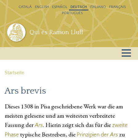
Direkt zum Inhalt
CATALÁ
ENGLISH
ESPAÑOL
DEUTSCH
ITALIANO
FRANÇAIS
PORTUGUÊS
Qui és Ramon Llull
Startseite
Ars brevis
Dieses 1308 in Pisa geschriebene Werk war die am
meisten gelesene und am weitesten verbreitete
Fassung der
. Hierin zeigt sich das für die
Ars
zweite
typische Bestreben, die
zu
Phase
Prinzipien der
Ars