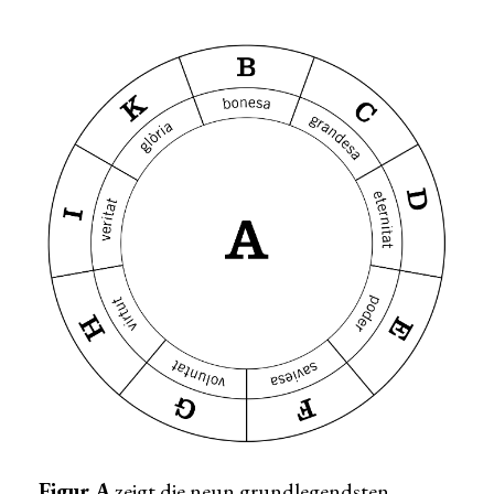
Figur A
zeigt die neun grundlegendsten