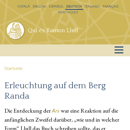
Direkt zum Inhalt
CATALÁ
ENGLISH
ESPAÑOL
DEUTSCH
ITALIANO
FRANÇAIS
PORTUGUÊS
Qui és Ramon Llull
Startseite
Erleuchtung auf dem Berg
Randa
Die Entdeckung der
war eine Reaktion auf die
Ars
anfänglichen Zweifel darüber, „wie und in welcher
Form“ Llull das Buch schreiben sollte, das er