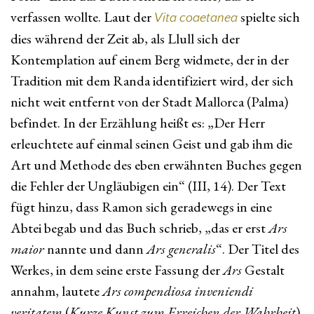
verfassen wollte. Laut der
spielte sich
Vita coaetanea
dies während der Zeit ab, als Llull sich der
Kontemplation auf einem Berg widmete, der in der
Tradition mit dem Randa identifiziert wird, der sich
nicht weit entfernt von der Stadt Mallorca (Palma)
befindet. In der Erzählung heißt es: „Der Herr
erleuchtete auf einmal seinen Geist und gab ihm die
Art und Methode des eben erwähnten Buches gegen
die Fehler der Ungläubigen ein“ (III, 14). Der Text
fügt hinzu, dass Ramon sich geradewegs in eine
Abtei begab und das Buch schrieb, „das er erst
Ars
maior
nannte und dann
Ars generalis
“. Der Titel des
Werkes, in dem seine erste Fassung der
Ars
Gestalt
annahm, lautete
Ars compendiosa inveniendi
veritatem
(
Kurze Kunst zum Erreichen der Wahrheit
).