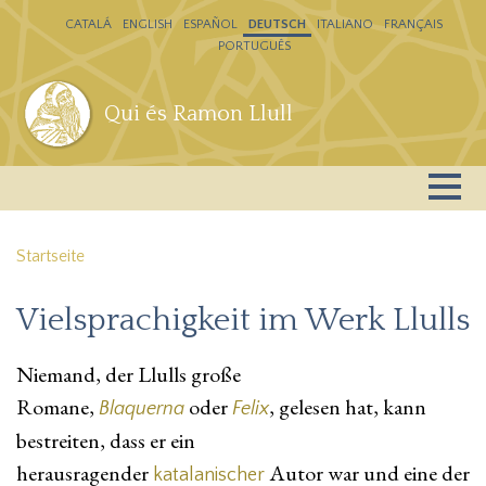
Direkt zum Inhalt
CATALÁ
ENGLISH
ESPAÑOL
DEUTSCH
ITALIANO
FRANÇAIS
PORTUGUÊS
Qui és Ramon Llull
Startseite
Vielsprachigkeit im Werk Llulls
Niemand, der Llulls große
Romane,
oder
, gelesen hat, kann
Blaquerna
Felix
bestreiten, dass er ein
herausragender
Autor war und eine der
katalanischer