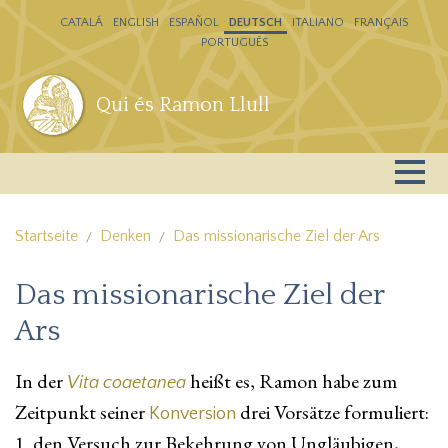
Direkt zum Inhalt
CATALÁ
ENGLISH
ESPAÑOL
DEUTSCH
ITALIANO
FRANÇAIS
PORTUGUÊS
Qui és Ramon Llull
Startseite
Denken
Das missionarische Ziel der Ars
Das missionarische Ziel der
Ars
In der
heißt es, Ramon habe zum
Vita coaetanea
Zeitpunkt seiner
drei Vorsätze formuliert:
Konversion
1. den Versuch zur Bekehrung von Ungläubigen,