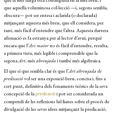
que la més llarga està continguda en la més breu, i
que aquella voluminosa col·lecció —i, segons sembla,
obscura— pot ser entesa i aclarida (o declarada)
mitjançant aquesta més breu, que ell considera, per
tant, més fàcil d’entendre que l’altra. Aquesta darrera
afirmació es fa estranya per al lector d’avui, perquè
encara que l’
Ars maior
no és fàcil d’entendre, resulta,
a primera vista, més legible i comprensible que la
segona
Art
, més
abreujada
i també més algebraica.
El que sí que sembla clar és que l’
Art abreujada de
predicació
vol ser una exposició breu, concisa i, fins a
cert punt, definitiva dels fonaments teòrics de la seva
concepció de la
i pot ser considerada un
predicació
compendi de les reflexions lul·lianes sobre el procés de
divulgació de les seves idees mitjançant la predicació,