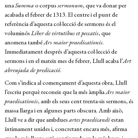
una
Summa
o corpus
sermonum
, que va donar per
acabada el febrer de 1313. El centre i el punt de
referència d’aquesta col·lecció de sermons és el
voluminós
Liber de virtutibus et peccatis
, que
anomena també
Ars maior praedicationis
.
Immediatament després d’aquesta col·lecció de
sermons i en el mateix mes de febrer, Llull acaba l’
Art
abreujada de predicació
.
Com s’indica al començament d’aquesta obra, Llull
l’escriu perquè reconeix que la més àmplia
Ars maior
praedicationis
, amb els seus cent trenta-sis sermons, és
massa llarga i en algunes parts obscura. Amb això,
Llull ve a dir que ambdues
artes praedicandi
estan
íntimament unides i, concretant encara més, afirma