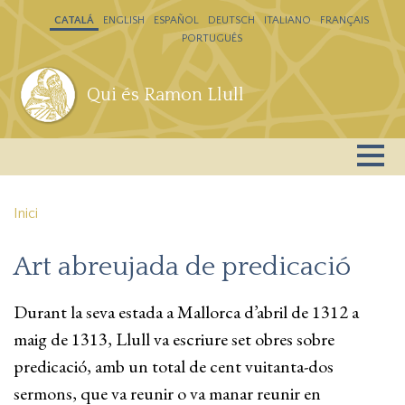
Vés al contingut
CATALÁ
ENGLISH
ESPAÑOL
DEUTSCH
ITALIANO
FRANÇAIS
PORTUGUÊS
Qui és Ramon Llull
Inici
Art abreujada de predicació
Durant la seva estada a Mallorca d’abril de 1312 a
maig de 1313, Llull va escriure set obres sobre
predicació, amb un total de cent vuitanta-dos
sermons, que va reunir o va manar reunir en