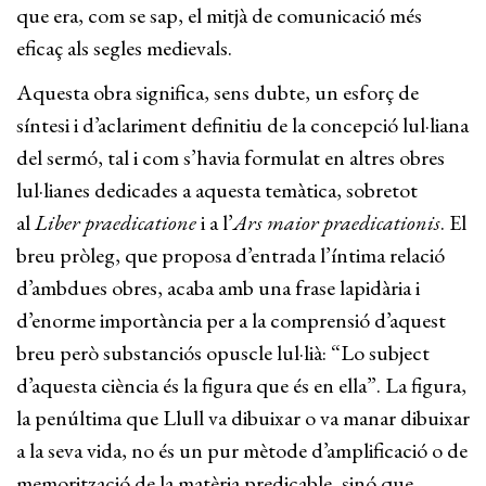
que era, com se sap, el mitjà de comunicació més
eficaç als segles medievals.
Aquesta obra significa, sens dubte, un esforç de
síntesi i d’aclariment definitiu de la concepció lul·liana
del sermó, tal i com s’havia formulat en altres obres
lul·lianes dedicades a aquesta temàtica, sobretot
al
Liber praedicatione
i a l’
Ars maior praedicationis
. El
breu pròleg, que proposa d’entrada l’íntima relació
d’ambdues obres, acaba amb una frase lapidària i
d’enorme importància per a la comprensió d’aquest
breu però substanciós opuscle lul·lià: “Lo subject
d’aquesta ciència és la figura que és en ella”. La figura,
la penúltima que Llull va dibuixar o va manar dibuixar
a la seva vida, no és un pur mètode d’amplificació o de
memorització de la matèria predicable, sinó que,